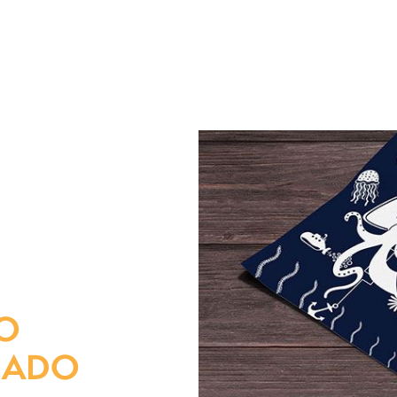
O
CADO