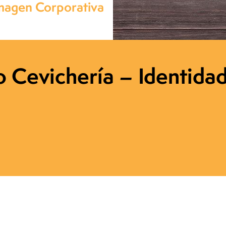
Imagen Corporativa
o Cevichería – Identida